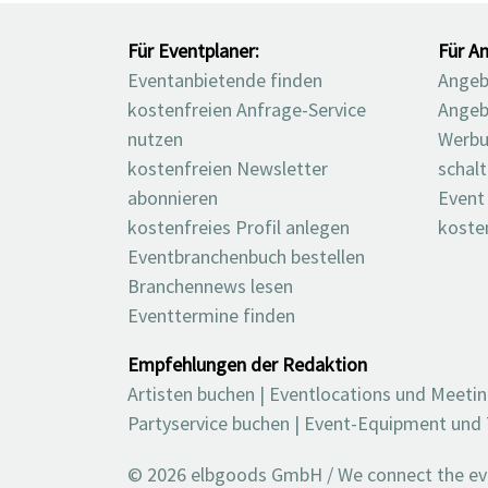
Für Eventplaner:
Für An
Eventanbietende finden
Angebo
kostenfreien Anfrage-Service
Angeb
nutzen
Werbu
kostenfreien Newsletter
schal
abonnieren
Event
kostenfreies Profil anlegen
koste
Eventbranchenbuch bestellen
Branchennews lesen
Eventtermine finden
Empfehlungen der Redaktion
Artisten buchen
|
Eventlocations und Meeti
Partyservice buchen
|
Event-Equipment und 
© 2026 elbgoods GmbH / We connect the even