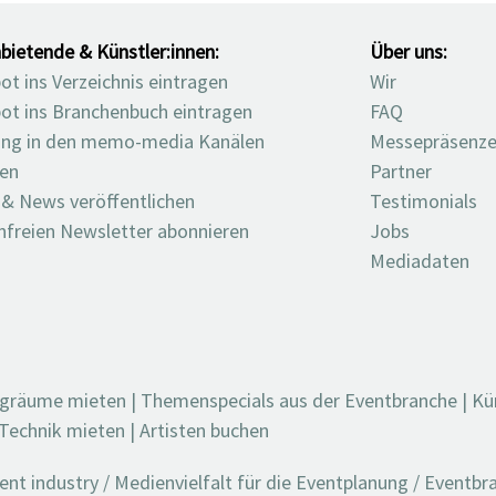
bietende & Künstler:innen:
Über uns:
t ins Verzeichnis eintragen
Wir
ot ins Branchenbuch eintragen
FAQ
ng in den memo-media Kanälen
Messepräsenz
ten
Partner
 & News veröffentlichen
Testimonials
nfreien Newsletter abonnieren
Jobs
Mediadaten
ngräume mieten
|
Themenspecials aus der Eventbranche
|
Kü
Technik mieten
|
Artisten buchen
t industry / Medienvielfalt für die Eventplanung / Eventb