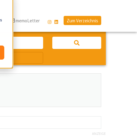
os
g
memoLetter
Zum Verzeichnis
ANZEIGE