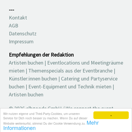
---
Kontakt
AGB
Datenschutz
Impressum
Empfehlungen der Redaktion
Artisten buchen
|
Eventlocations und Meetingräume
mieten
|
Themenspecials aus der Eventbranche
|
Künstler:innen buchen
|
Catering und Partyservice
buchen
|
Event-Equipment und Technik mieten
|
Artisten buchen
© 2026 elbgoods GmbH / We connect the event
Wir nutzen eigene und Third-Party-Cookies, um unseren
industry / Medienvielfalt für die Eventplanung /
×
Service für Dich noch besser zu machen. Wenn Du auf dieser
Mehr
Eventbranchenbuch, Blog, Magazin und mehr
Website weitersurfst, stimmst Du der Cookie-Verwendung zu.
Informationen