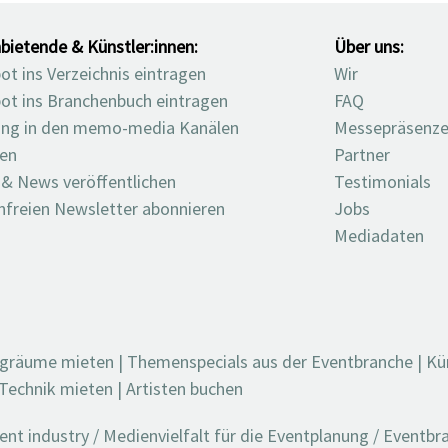
bietende & Künstler:innen:
Über uns:
t ins Verzeichnis eintragen
Wir
ot ins Branchenbuch eintragen
FAQ
ng in den memo-media Kanälen
Messepräsenz
ten
Partner
 & News veröffentlichen
Testimonials
nfreien Newsletter abonnieren
Jobs
Mediadaten
ngräume mieten
|
Themenspecials aus der Eventbranche
|
Kü
Technik mieten
|
Artisten buchen
t industry / Medienvielfalt für die Eventplanung / Eventb