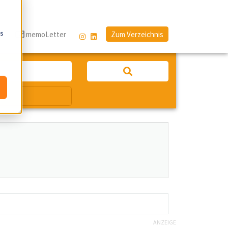
os
g
memoLetter
Zum Verzeichnis
ANZEIGE