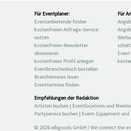
Für Eventplaner:
Für An
Eventanbietende finden
Angebo
kostenfreien Anfrage-Service
Angeb
nutzen
Werbu
kostenfreien Newsletter
schal
abonnieren
Event
kostenfreies Profil anlegen
koste
Eventbranchenbuch bestellen
Branchennews lesen
Eventtermine finden
Empfehlungen der Redaktion
Artisten buchen
|
Eventlocations und Meeti
Partyservice buchen
|
Event-Equipment und 
© 2026 elbgoods GmbH / We connect the even