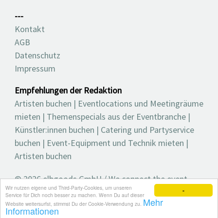
---
Kontakt
AGB
Datenschutz
Impressum
Empfehlungen der Redaktion
Artisten buchen
|
Eventlocations und Meetingräume
mieten
|
Themenspecials aus der Eventbranche
|
Künstler:innen buchen
|
Catering und Partyservice
buchen
|
Event-Equipment und Technik mieten
|
Artisten buchen
© 2026 elbgoods GmbH / We connect the event
Wir nutzen eigene und Third-Party-Cookies, um unseren
industry / Medienvielfalt für die Eventplanung /
×
Service für Dich noch besser zu machen. Wenn Du auf dieser
Mehr
Eventbranchenbuch, Blog, Magazin und mehr
Website weitersurfst, stimmst Du der Cookie-Verwendung zu.
Informationen