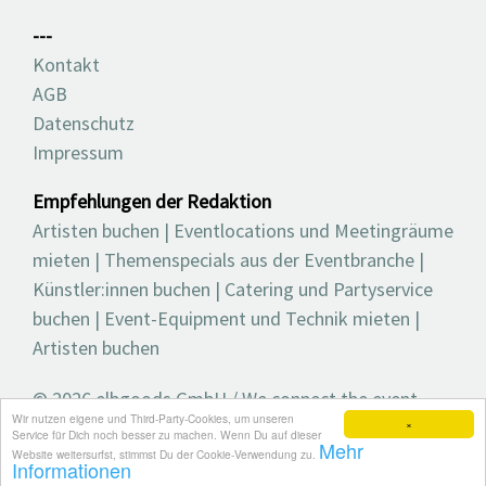
---
Kontakt
AGB
Datenschutz
Impressum
Empfehlungen der Redaktion
Artisten buchen
|
Eventlocations und Meetingräume
mieten
|
Themenspecials aus der Eventbranche
|
Künstler:innen buchen
|
Catering und Partyservice
buchen
|
Event-Equipment und Technik mieten
|
Artisten buchen
© 2026 elbgoods GmbH / We connect the event
Wir nutzen eigene und Third-Party-Cookies, um unseren
industry / Medienvielfalt für die Eventplanung /
×
Service für Dich noch besser zu machen. Wenn Du auf dieser
Mehr
Eventbranchenbuch, Blog, Magazin und mehr
Website weitersurfst, stimmst Du der Cookie-Verwendung zu.
Informationen