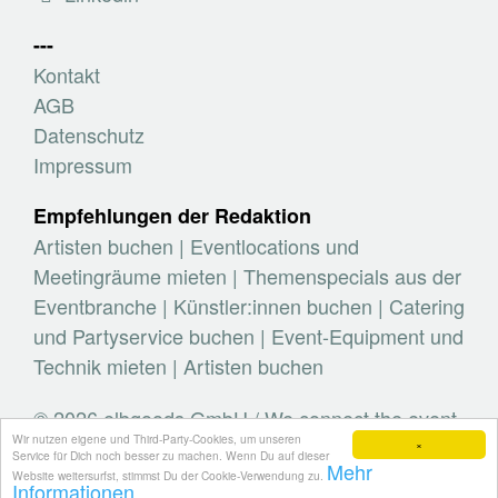
---
Kontakt
AGB
Datenschutz
Impressum
Empfehlungen der Redaktion
Artisten buchen
|
Eventlocations und
Meetingräume mieten
|
Themenspecials aus der
Eventbranche
|
Künstler:innen buchen
|
Catering
und Partyservice buchen
|
Event-Equipment und
Technik mieten
|
Artisten buchen
© 2026 elbgoods GmbH / We connect the event
Wir nutzen eigene und Third-Party-Cookies, um unseren
industry / Medienvielfalt für die Eventplanung /
×
Service für Dich noch besser zu machen. Wenn Du auf dieser
Mehr
Eventbranchenbuch, Blog, Magazin und mehr
Website weitersurfst, stimmst Du der Cookie-Verwendung zu.
Informationen