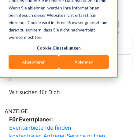
Cookies finden Sie in unserer Datenschutzrichtlinie.
Wenn Sie ablehnen, werden Ihre Informationen
Datum:
Donnerstag, 06.08.2026
beim Besuch dieser Website nicht erfasst. Ein
Veranstalter:
einzelnes Cookie wird in Ihrem Browser gesetzt, um
Adresse:
daran zu erinnern, dass Sie nicht nachverfolgt
werden möchten.
Was? Künstler, Zelte, Bands, Catering, ...
Cookie-Einstellungen
Wo? Stadt, PLZ, Ort
Akzeptieren
Ablehnen
Wir suchen für Dich
ANZEIGE
Für Eventplaner:
Eventanbietende finden
kostenfreien Anfrage-Service nutzen